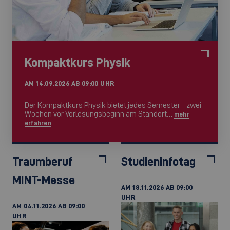
Kompaktkurs Physik
AM 14.09.2026 AB 09:00 UHR
Der Kompaktkurs Physik bietet jedes Semester - zwei
Wochen vor Vorlesungsbeginn am Standort…
mehr
erfahren
Traumberuf
Studieninfotag
MINT-Messe
AM 18.11.2026 AB 09:00
UHR
AM 04.11.2026 AB 09:00
UHR