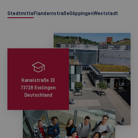
Stadtmitte
Flandernstraße
Göppingen
Weststadt
Kanalstraße 33
73728 Esslingen
Deutschland