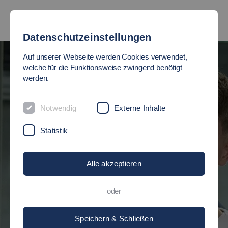
Datenschutzeinstellungen
Auf unserer Webseite werden Cookies verwendet,
JETZT
welche für die Funktionsweise zwingend benötigt
werden.
BEWERBEN!
Notwendig
Externe Inhalte
Statistik
Für Deinen Studienstart im
Wintersemester 2026/27.
Alle akzeptieren
oder
Los geht's!
Speichern & Schließen